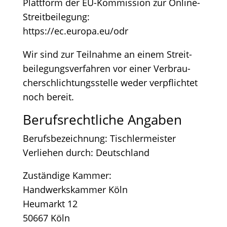
Platt­form der EU-Kom­mis­si­on zur Online-
Streitbeilegung:
https://ec.europa.eu/odr
Wir sind zur Teil­nah­me an einem Streit­
bei­le­gungs­ver­fah­ren vor einer Ver­brau­
cher­schlich­tungs­stel­le weder ver­pflich­tet
noch bereit.
Berufs­recht­li­che Angaben
Berufs­be­zeich­nung: Tischlermeister
Ver­lie­hen durch: Deutschland
Zustän­di­ge Kammer:
Hand­werks­kam­mer Köln
Heu­markt 12
50667 Köln