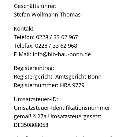
Geschäftsführer:
Ste­fan Wollmann-Thomas
Kontakt:
Tele­fon: 0228 / 33 62 967
Tele­fax: 0228 / 33 62 968
E‑Mail: info@bio-bau-bonn.de
Registereintrag:
Regis­ter­ge­richt: Amts­ge­richt Bonn
Regis­ter­num­mer: HRA 9779
Umsatzsteuer-ID:
Umsatz­steu­er-Iden­ti­fi­ka­ti­ons­num­mer
gemäß § 27a Umsatzsteuergesetz:
DE350808058