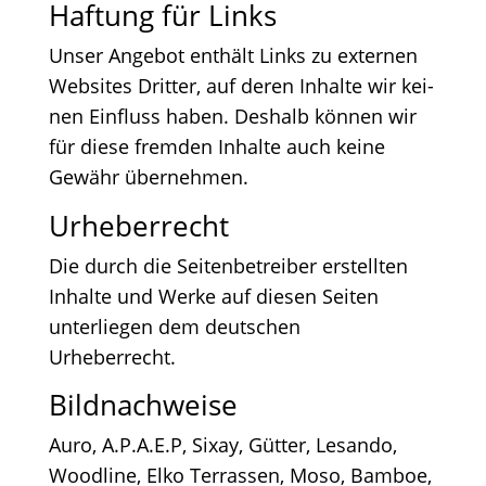
Haf­tung für Links
Unser Ange­bot ent­hält Links zu exter­nen
Web­sites Drit­ter, auf deren Inhal­te wir kei­
nen Ein­fluss haben. Des­halb kön­nen wir
für die­se frem­den Inhal­te auch kei­ne
Gewähr übernehmen.
Urhe­ber­recht
Die durch die Sei­ten­be­trei­ber erstell­ten
Inhal­te und Wer­ke auf die­sen Sei­ten
unter­lie­gen dem deut­schen
Urheberrecht.
Bild­nach­wei­se
Auro, A.P.A.E.P, Six­ay, Güt­ter, Lesan­do,
Wood­li­ne, Elko Ter­ras­sen, Moso, Bam­boe,