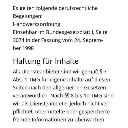
Es gel­ten fol­gen­de berufs­recht­li­che
Regelungen:
Handwerksordnung
Ein­seh­bar im Bun­des­ge­setz­blatt I, Sei­te
3074 in der Fas­sung vom 24. Sep­tem­
ber 1998
Haf­tung für Inhalte
Als Diens­te­an­bie­ter sind wir gemäß § 7
Abs. 1 TMG für eige­ne Inhal­te auf die­sen
Sei­ten nach den all­ge­mei­nen Geset­zen
ver­ant­wort­lich. Nach §§ 8 bis 10 TMG sind
wir als Diens­te­an­bie­ter jedoch nicht ver­
pflich­tet, über­mit­tel­te oder gespei­cher­te
frem­de Infor­ma­tio­nen zu überwachen.