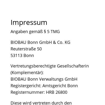
Impres­sum
Anga­ben gemäß § 5 TMG
BIOBAU Bonn GmbH & Co. KG
Reu­ter­stra­ße 50
53113 Bonn
Ver­tre­tungs­be­rech­tig­te Gesell­schaf­te­rin
(Kom­ple­men­tär):
BIOBAU Bonn Ver­wal­tungs GmbH
Regis­ter­ge­richt: Amts­ge­richt Bonn
Regis­ter­num­mer: HRB 26800
Die­se wird ver­tre­ten durch den