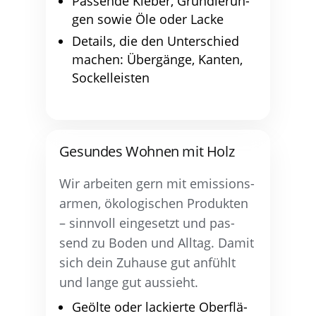
Pas­sen­de Kle­ber, Grun­die­run­
gen sowie Öle oder Lacke
Details, die den Unter­schied
machen: Über­gän­ge, Kan­ten,
Sockelleisten
Gesun­des Woh­nen mit Holz
Wir arbei­ten gern mit emis­si­ons­
ar­men, öko­lo­gi­schen Pro­duk­ten
– sinn­voll ein­ge­setzt und pas­
send zu Boden und All­tag. Damit
sich dein Zuhau­se gut anfühlt
und lan­ge gut aussieht.
Geöl­te oder lackier­te Ober­flä­