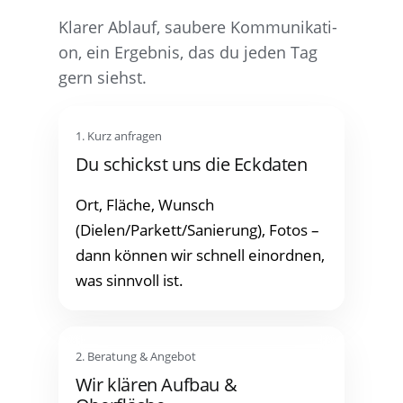
Kla­rer Ablauf, sau­be­re Kom­mu­ni­ka­ti­
on, ein Ergeb­nis, das du jeden Tag
gern siehst.
1. Kurz anfragen
Du schickst uns die Eckdaten
Ort, Flä­che, Wunsch
(Dielen/Parkett/Sanierung), Fotos –
dann kön­nen wir schnell ein­ord­nen,
was sinn­voll ist.
2. Bera­tung & Angebot
Wir klä­ren Auf­bau &