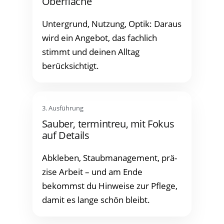
Oberfläche
Unter­grund, Nut­zung, Optik: Dar­aus
wird ein Ange­bot, das fach­lich
stimmt und dei­nen All­tag
berücksichtigt.
3. Aus­füh­rung
Sau­ber, ter­min­treu, mit Fokus
auf Details
Abkle­ben, Staub­ma­nage­ment, prä­
zi­se Arbeit – und am Ende
bekommst du Hin­wei­se zur Pfle­ge,
damit es lan­ge schön bleibt.