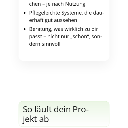
chen – je nach Nutzung
Pfle­ge­leich­te Sys­te­me, die dau­
er­haft gut aussehen
Bera­tung, was wirk­lich zu dir
passt – nicht nur „schön“, son­
dern sinnvoll
So läuft dein Pro­
jekt ab