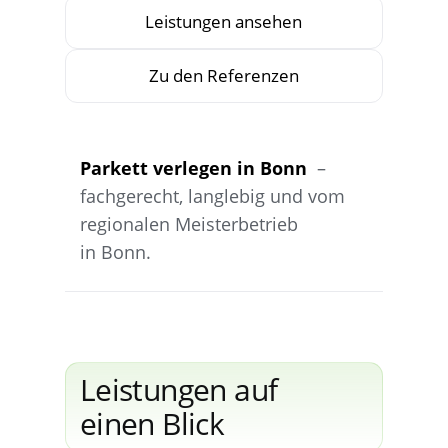
Leis­tun­gen ansehen
Zu den Referenzen
Par­kett ver­le­gen in Bonn
–
fach­ge­recht, lang­le­big und vom
regio­na­len Meis­ter­be­trieb
in Bonn.
Leis­tun­gen auf
einen Blick