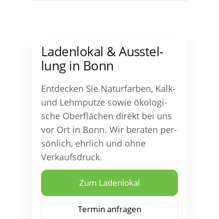
Laden­lo­kal & Aus­stel­
lung in Bonn
Ent­de­cken Sie Natur­far­ben, Kalk-
und Lehm­put­ze sowie öko­lo­gi­
sche Ober­flä­chen direkt bei uns
vor Ort in Bonn. Wir bera­ten per­
sön­lich, ehr­lich und ohne
Verkaufsdruck.
Zum Laden­lo­kal
Ter­min anfragen