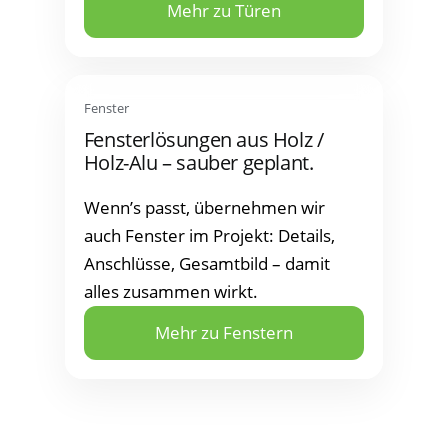
Mehr zu Türen
Fens­ter
Fens­ter­lö­sun­gen aus Holz /
Holz-Alu – sau­ber geplant.
Wenn’s passt, über­neh­men wir
auch Fens­ter im Pro­jekt: Details,
Anschlüs­se, Gesamt­bild – damit
alles zusam­men wirkt.
Mehr zu Fenstern