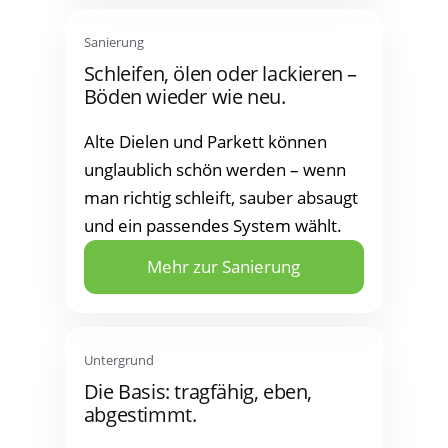
Sanie­rung
Schlei­fen, ölen oder lackie­ren –
Böden wie­der wie neu.
Alte Die­len und Par­kett kön­nen
unglaub­lich schön wer­den – wenn
man rich­tig schleift, sau­ber absaugt
und ein pas­sen­des Sys­tem wählt.
Mehr zur Sanierung
Unter­grund
Die Basis: trag­fä­hig, eben,
abgestimmt.