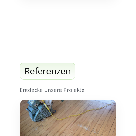
Refe­ren­zen
Ent­de­cke unse­re Projekte