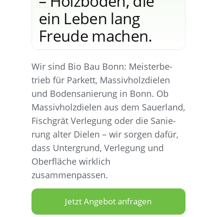
– Holz­bö­den, die
ein Leben lang
Freu­de machen.
Wir sind Bio Bau Bonn: Meis­ter­be­
trieb für Par­kett, Mas­siv­holz­die­len
und Boden­sa­nie­rung in Bonn. Ob
Mas­siv­holz­die­len aus dem Sau­er­land,
Fisch­grät Ver­le­gung oder die Sanie­
rung alter Die­len – wir sor­gen dafür,
dass Unter­grund, Ver­le­gung und
Ober­flä­che wirk­lich
zusammenpassen.
Jetzt Ange­bot anfragen