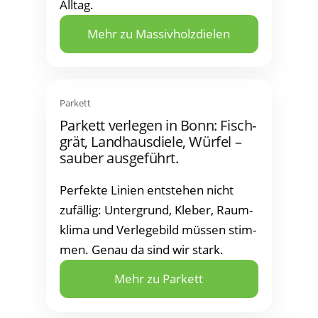
All­tag.
Mehr zu Massivholzdielen
Par­kett
Par­kett ver­le­gen in Bonn: Fisch­
grät, Land­h­aus­die­le, Wür­fel –
sau­ber ausgeführt.
Per­fek­te Lini­en ent­ste­hen nicht
zufäl­lig: Unter­grund, Kle­ber, Raum­
kli­ma und Ver­le­ge­bild müs­sen stim­
men. Genau da sind wir stark.
Mehr zu Parkett