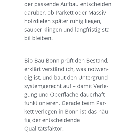
der pas­sen­de Auf­bau ent­schei­den
dar­über, ob Par­kett oder Mas­siv­
holz­die­len spä­ter ruhig lie­gen,
sau­ber klin­gen und lang­fris­tig sta­
bil bleiben.
Bio Bau Bonn prüft den Bestand,
erklärt ver­ständ­lich, was not­wen­
dig ist, und baut den Unter­grund
sys­tem­ge­recht auf – damit Ver­le­
gung und Ober­flä­che dau­er­haft
funk­tio­nie­ren. Gera­de beim Par­
kett ver­le­gen in Bonn ist das häu­
fig der ent­schei­den­de
Qualitätsfaktor.