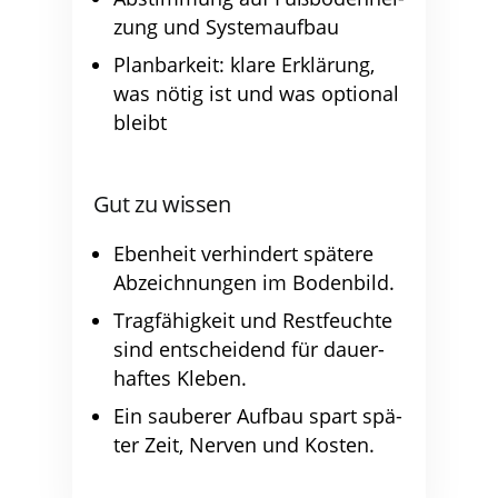
zung und Systemaufbau
Plan­bar­keit: kla­re Erklä­rung,
was nötig ist und was optio­nal
bleibt
Gut zu wissen
Eben­heit ver­hin­dert spä­te­re
Abzeich­nun­gen im Bodenbild.
Trag­fä­hig­keit und Rest­feuch­te
sind ent­schei­dend für dau­er­
haf­tes Kleben.
Ein sau­be­rer Auf­bau spart spä­
ter Zeit, Ner­ven und Kosten.