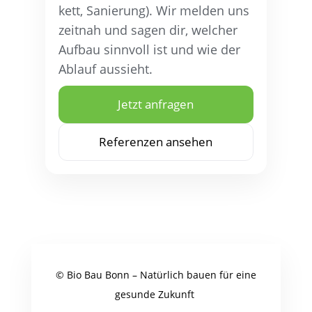
kett, Sanie­rung). Wir mel­den uns
zeit­nah und sagen dir, wel­cher
Auf­bau sinn­voll ist und wie der
Ablauf aussieht.
Jetzt anfra­gen
Refe­ren­zen ansehen
© Bio Bau Bonn – Natür­lich bau­en für eine
gesun­de Zukunft