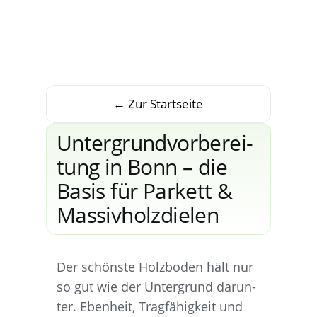
← Zur Startseite
Unter­grund­vor­be­rei­
tung in Bonn – die
Basis für Par­kett &
Massivholzdielen
Der schöns­te Holz­bo­den hält nur
so gut wie der Unter­grund dar­un­
ter. Eben­heit, Trag­fä­hig­keit und