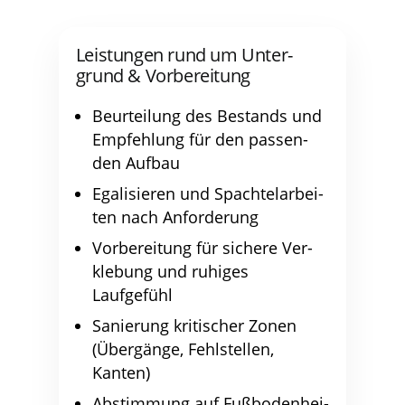
Leis­tun­gen rund um Unter­
grund & Vorbereitung
Beur­tei­lung des Bestands und
Emp­feh­lung für den pas­sen­
den Aufbau
Ega­li­sie­ren und Spach­tel­ar­bei­
ten nach Anforderung
Vor­be­rei­tung für siche­re Ver­
kle­bung und ruhi­ges
Laufgefühl
Sanie­rung kri­ti­scher Zonen
(Über­gän­ge, Fehl­stel­len,
Kanten)
Abstim­mung auf Fuß­bo­den­hei­